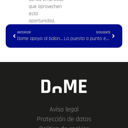
que aprovechen
esta
oportunidad.
ANTERIOR
SIGUIENTE
Dome apoya al baloncesto femenino
La puesta a punto en la tecnología de los grandes grupos asegura un buen verano 2022
Aviso legal
Protección de datos