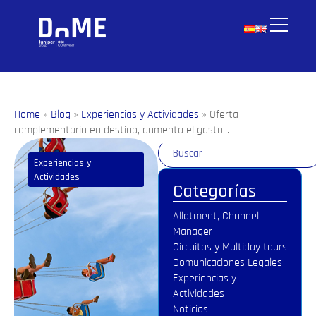
Home
»
Blog
»
Experiencias y Actividades
»
Oferta
complementaria en destino, aumenta el gasto...
Experiencias y
Actividades
Categorías
Allotment, Channel
Manager
Circuitos y Multiday tours
Comunicaciones Legales
Experiencias y
Actividades
Noticias