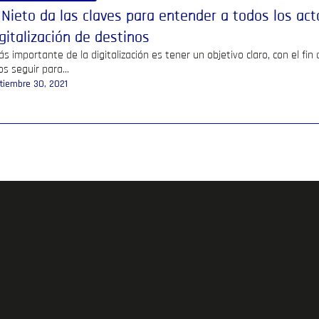
 Nieto da las claves para entender a todos los act
igitalización de destinos
s importante de la digitalización es tener un objetivo claro, con el fin
s seguir para...
tiembre 30, 2021