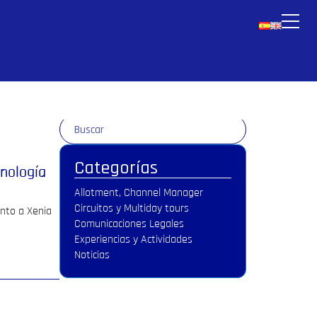
Categorías
cnología
Allotment, Channel Manager
Circuitos y Multiday tours
unto a Xenia
Comunicaciones Legales
Experiencias y Actividades
Noticias