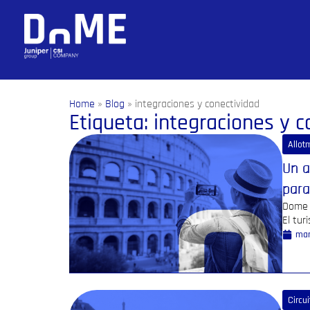
Home
»
Blog
»
integraciones y conectividad
Etiqueta: integraciones y c
Allot
Un a
para
Dome a
El tur
mar
Circu