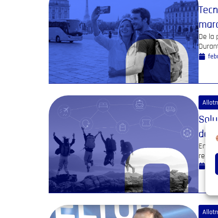
Tecn
marc
De la 
Duran
feb
Allot
Solu
del 
En un 
recept
nov
Allot