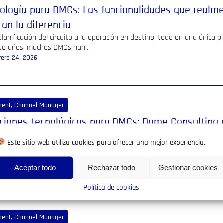
ología para DMCs: Las funcionalidades que realm
an la diferencia
planificación del circuito a la operación en destino, todo en una única 
te años, muchos DMCs han...
rero 24, 2026
ment, Channel Manager
ciones tecnológicas para DMCs: Dome Consulting 
ecosistema Juniper
Este sitio web utiliza cookies para ofrecer una mejor experiencia.
sector turístico cada vez más competitivo y digitalizado, las agencias 
ivo (DMCs) necesitan soluciones tecnológicas que...
Aceptar todo
Rechazar todo
Gestionar cookies
iembre 3, 2025
Política de cookies
ment, Channel Manager