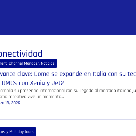
onectividad
ment, Channel Manager
,
Noticias
vance clave: Dome se expande en Italia con su te
 DMCs con Xenia y Jet2
mplía su presencia internacional con su llegada al mercado italiano j
ismo receptivo vive un momento...
zo 18, 2026
itos y Multiday tours