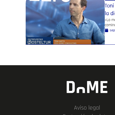
Toni
la d
«Lo má
camino
sep
Aviso legal