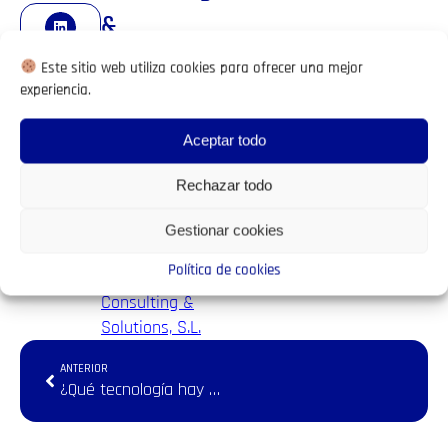
&
Solutions,
Este sitio web utiliza cookies para ofrecer una mejor
experiencia.
S.L.
junio 29, 2026
Aceptar todo
Accede a la
Rechazar todo
convocatoria de
la Junta General
Gestionar cookies
Anual de socios
Política de cookies
de Dome
Consulting &
Solutions, S.L.
ANTERIOR
¿Qué tecnología hay detrás de los viajes del Imserso? Dome Consulting, la plataforma que gestiona la operativa en destino