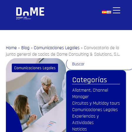
Home
»
Blog
»
Comunicaciones Legales
»
Convocatoria de la
junta general de socios de Dome Consulting & Solutions, S.L.
Comunicaciones Legales
Categorías
Allotment, Channel
Manager
Circuitos y Multiday tours
Comunicaciones Legales
Experiencias y
Actividades
Noticias